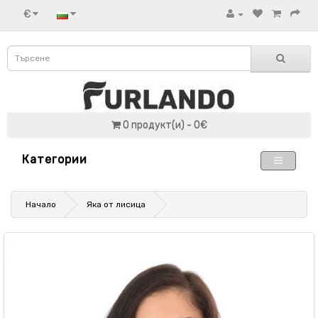
€
0 продукт(и) - 0€
Категории
Начало
Яка от лисица