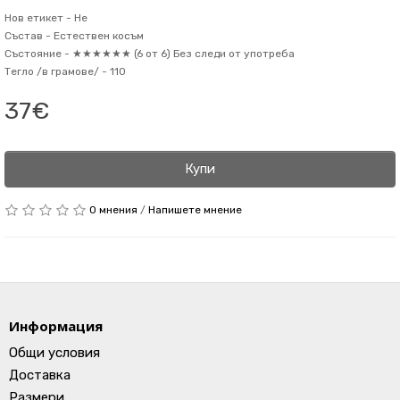
Нов етикет -
Не
Състав -
Естествен косъм
Състояние -
★★★★★★ (6 от 6) Без следи от употреба
Тегло /в грамове/ -
110
37€
Купи
0 мнения
/
Напишете мнение
Информация
Общи условия
Доставка
Размери