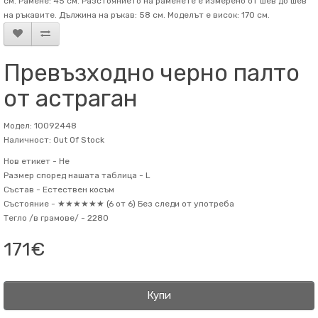
см. Рамене: 45 см. Разстоянието на раменете е измерено от шев до шев
на ръкавите. Дължина на ръкав: 58 см. Mоделът е висок: 170 см.
Превъзходно черно палто
от астраган
Модел: 10092448
Наличност: Out Of Stock
Нов етикет -
Не
Размер според нашата таблица -
L
Състав -
Естествен косъм
Състояние -
★★★★★★ (6 от 6) Без следи от употреба
Тегло /в грамове/ -
2280
171€
Купи