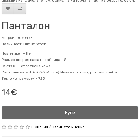
дължина на крачола: 81 см. Обиколка на горната част на бедрото: 66 см.
Панталон
Модел: 10070476
Наличност: Out Of Stock
Нов етикет -
Не
Размер според нашата таблица -
S
Състав -
Естествена кожа
Състояние -
★★★★✩✩ (4 от 6) Минимални следи от употреба
Тегло /в грамове/ -
725
14€
Купи
0 мнения
/
Напишете мнение