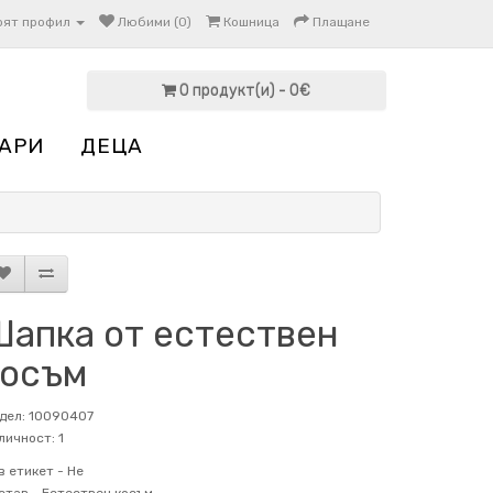
оят профил
Любими (0)
Кошница
Плащане
0 продукт(и) - 0€
АРИ
ДЕЦА
Шапка от естествен
косъм
дел: 10090407
личност: 1
в етикет -
Не