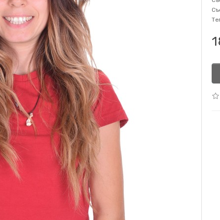
Съ
Съ
Те
1