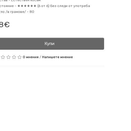
став -
Естествен косъм
стояние -
★★★★★★ (6 от 6) Без следи от употреба
гло /в грамове/ -
80
8€
Купи
0 мнения
/
Напишете мнение