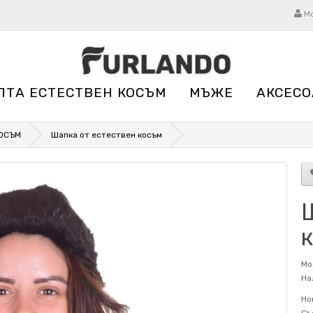
М
ЛТА ЕСТЕСТВЕН КОСЪМ
МЪЖЕ
АКСЕСО
КОСЪМ
Шапка от естествен косъм
Мо
На
Но