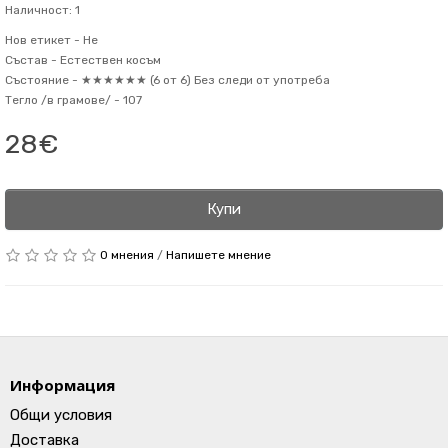
Наличност: 1
Нов етикет -
Не
Състав -
Естествен косъм
Състояние -
★★★★★★ (6 от 6) Без следи от употреба
Тегло /в грамове/ -
107
28€
Купи
0 мнения
/
Напишете мнение
Информация
Общи условия
Доставка