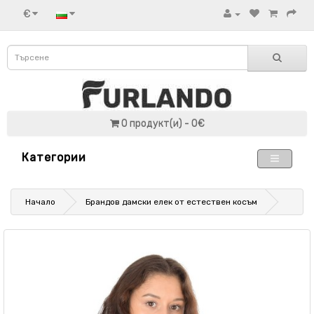
€
0 продукт(и) - 0€
Категории
Начало
Брандов дамски елек от естествен косъм