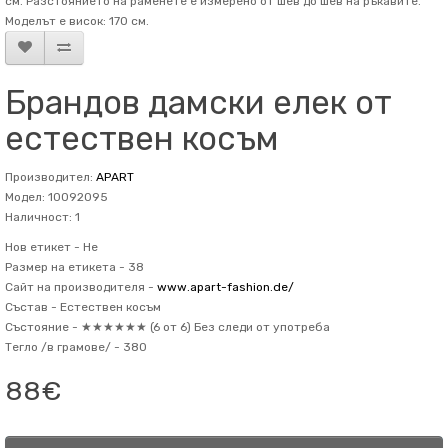
см. Разстоянието на раменете е измерено от шев до шев на ръкавите.
Mоделът е висок: 170 см.
Брандов дамски елек от
естествен косъм
Производител:
APART
Модел: 10092095
Наличност: 1
Нов етикет -
Не
Размер на етикета -
38
Сайт на производителя -
www.apart-fashion.de/
Състав -
Естествен косъм
Състояние -
★★★★★★ (6 от 6) Без следи от употреба
Тегло /в грамове/ -
380
88€