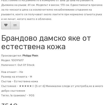
Разстоянието на раменете е измерено от шев до шев на ръкавите.
Дължина на ръкав: 61 см. Mоделът е висок: 170 см. Единствената причина
за по-ниската цена са изключително незабележими сгъвания на
ръкавите, които се получават около лактите при нормално сгъната ръка
и не личат, когато якето е облечено.
Брандово дамско яке от
естествена кожа
Производител:
Philipp Plein
Модел: 10091617
Наличност: Out Of Stock
Нов етикет -
Не
Размер на етикета -
М
Състав -
Естествена кожа
Състояние -
★★★★★✩ (5 от 6) Минимални следи от употреба,но в много
добро състояние
Тегло /в грамове/ -
905