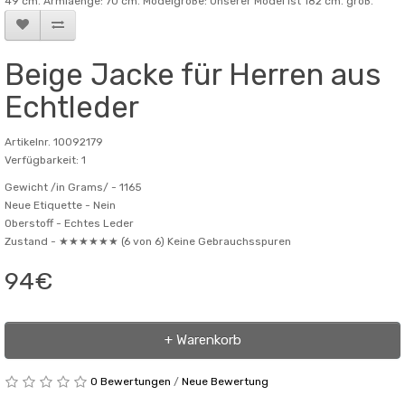
49 cm. Armlaenge: 70 cm. Modelgröße: Unserer Model ist 182 cm. groß.
Beige Jacke für Herren aus
Echtleder
Artikelnr. 10092179
Verfügbarkeit: 1
Gewicht /in Grams/ -
1165
Neue Etiquette -
Nein
Oberstoff -
Echtes Leder
Zustand -
★★★★★★ (6 von 6) Keine Gebrauchsspuren
94€
+ Warenkorb
0 Bewertungen
/
Neue Bewertung