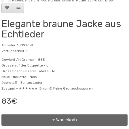
cm. Armlaenge: 59 cm. Modelgröße: Unserer Model ist 170 cm. groß.
Elegante braune Jacke aus
Echtleder
Artikelnr. 10091758
Verfügbarkeit: 1
Gewicht /in Grams/ -
885
Grosse auf der Etiquette -
L
Grosse nach unserer Tabelle -
M
Neue Etiquette -
Nein
Oberstoff -
Echtes Leder
Zustand -
★★★★★★ (6 von 6) Keine Gebrauchsspuren
83€
+ Warenkorb