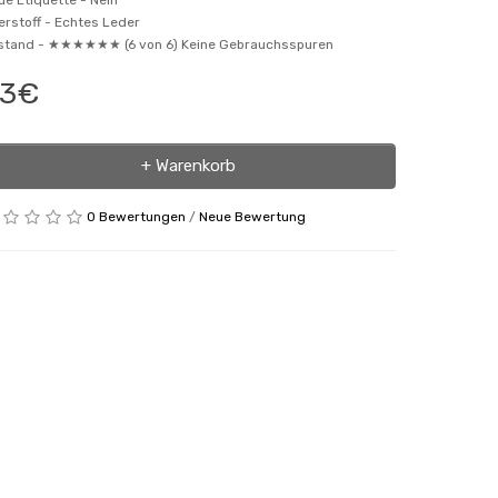
ue Etiquette -
Nein
erstoff -
Echtes Leder
stand -
★★★★★★ (6 von 6) Keine Gebrauchsspuren
53€
+ Warenkorb
0 Bewertungen
/
Neue Bewertung