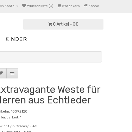
in Konto
Wunschliste (0)
Warenkorb
Kasse
0 Artikel - 0€
KINDER
xtravagante Weste für
erren aus Echtleder
tikelnr. 10092120
fügbarkeit: 1
wicht /in Grams/ -
415