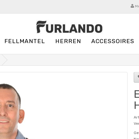
Me
FELLMANTEL
HERREN
ACCESSOIRES
E
H
Ar
Ver
Ge