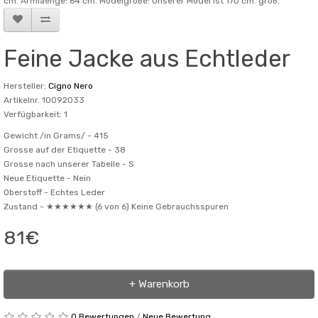
cm. Armlaenge: 64 cm. Modelgröße: Unserer Model ist 170 cm. groß.
Feine Jacke aus Echtleder
Hersteller:
Cigno Nero
Artikelnr. 10092033
Verfügbarkeit: 1
Gewicht /in Grams/ -
415
Grosse auf der Etiquette -
38
Grosse nach unserer Tabelle -
S
Neue Etiquette -
Nein
Oberstoff -
Echtes Leder
Zustand -
★★★★★★ (6 von 6) Keine Gebrauchsspuren
81€
+ Warenkorb
0 Bewertungen
/
Neue Bewertung