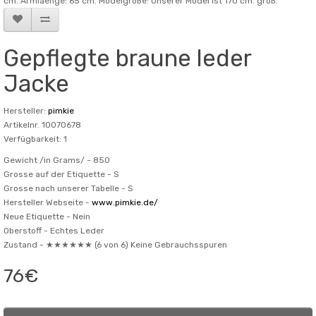
cm. Armlaenge: 65 cm. Modelgröße: Unserer Model ist 170 cm. groß.
Gepflegte braune leder
Jacke
Hersteller:
pimkie
Artikelnr. 10070678
Verfügbarkeit: 1
Gewicht /in Grams/ -
850
Grosse auf der Etiquette -
S
Grosse nach unserer Tabelle -
S
Hersteller Webseite -
www.pimkie.de/
Neue Etiquette -
Nein
Oberstoff -
Echtes Leder
Zustand -
★★★★★★ (6 von 6) Keine Gebrauchsspuren
76€