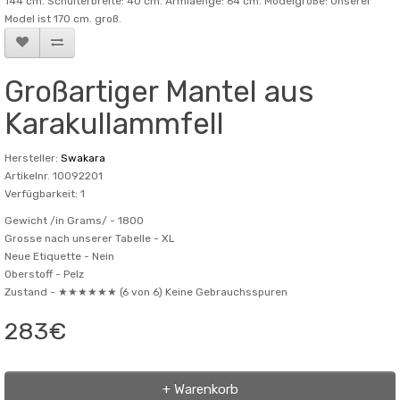
144 cm. Schulterbreite: 40 cm. Armlaenge: 64 cm. Modelgröße: Unserer
Model ist 170 cm. groß.
Großartiger Mantel aus
Karakullammfell
Hersteller:
Swakara
Artikelnr. 10092201
Verfügbarkeit: 1
Gewicht /in Grams/ -
1800
Grosse nach unserer Tabelle -
XL
Neue Etiquette -
Nein
Oberstoff -
Pelz
Zustand -
★★★★★★ (6 von 6) Keine Gebrauchsspuren
283€
+ Warenkorb