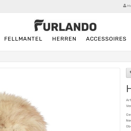
Me
FELLMANTEL
HERREN
ACCESSOIRES
H
Art
Ver
Ge
Ne
Ob