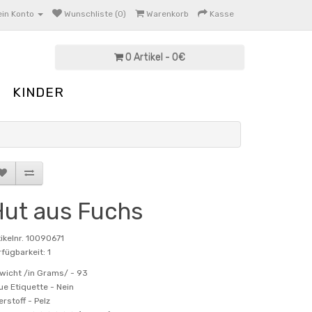
in Konto
Wunschliste (0)
Warenkorb
Kasse
0 Artikel - 0€
KINDER
ut aus Fuchs
ikelnr. 10090671
fügbarkeit: 1
wicht /in Grams/ -
93
ue Etiquette -
Nein
erstoff -
Pelz