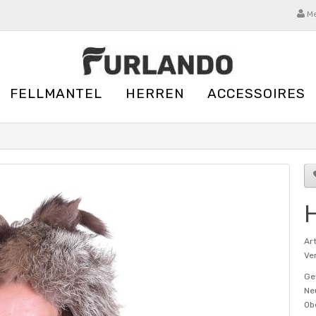
Me
FELLMANTEL
HERREN
ACCESSOIRES
H
Ar
Ver
Ge
Ne
Ob