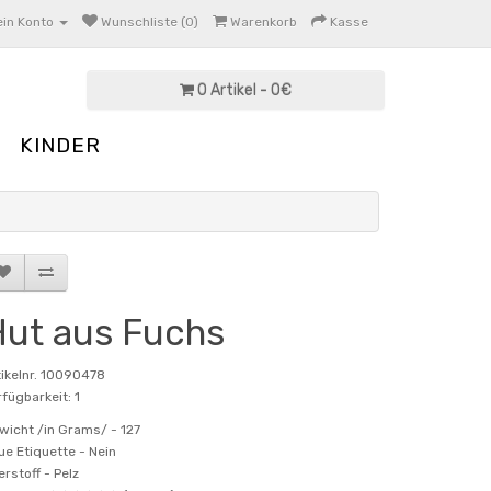
in Konto
Wunschliste (0)
Warenkorb
Kasse
0 Artikel - 0€
KINDER
ut aus Fuchs
tikelnr. 10090478
fügbarkeit: 1
wicht /in Grams/ -
127
ue Etiquette -
Nein
erstoff -
Pelz