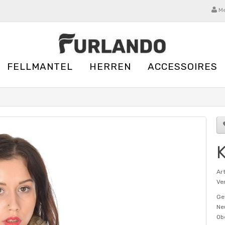
Me
FELLMANTEL
HERREN
ACCESSOIRES
K
Ar
Ver
Ge
Ne
Ob