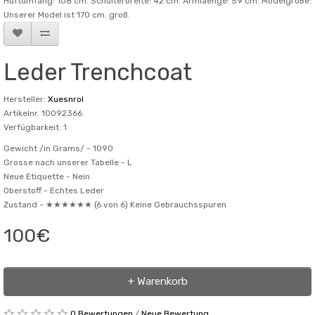
Hüftumfang: 108 cm. Schulterbreite: 42 cm. Armlaenge: 59 cm. Modelgröße:
Unserer Model ist 170 cm. groß.
Leder Trenchcoat
Hersteller:
Xuesnrol
Artikelnr. 10092366
Verfügbarkeit: 1
Gewicht /in Grams/ -
1090
Grosse nach unserer Tabelle -
L
Neue Etiquette -
Nein
Oberstoff -
Echtes Leder
Zustand -
★★★★★★ (6 von 6) Keine Gebrauchsspuren
100€
+ Warenkorb
0 Bewertungen
/
Neue Bewertung