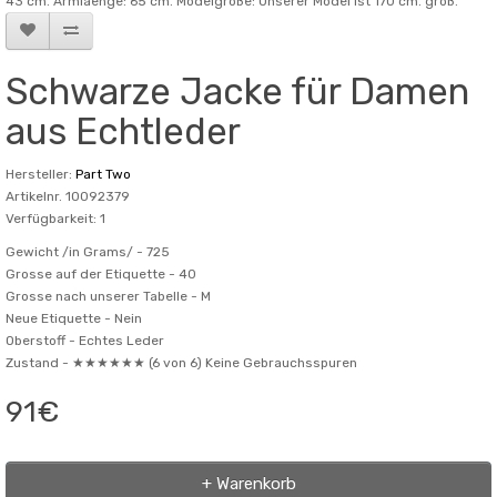
43 cm. Armlaenge: 65 cm. Modelgröße: Unserer Model ist 170 cm. groß.
Schwarze Jacke für Damen
aus Echtleder
Hersteller:
Part Two
Artikelnr. 10092379
Verfügbarkeit: 1
Gewicht /in Grams/ -
725
Grosse auf der Etiquette -
40
Grosse nach unserer Tabelle -
M
Neue Etiquette -
Nein
Oberstoff -
Echtes Leder
Zustand -
★★★★★★ (6 von 6) Keine Gebrauchsspuren
91€
+ Warenkorb