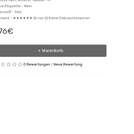
osse nach unserer Tabelle -
M
ue Etiquette -
Nein
erstoff -
Pelz
stand -
★★★★★★ (6 von 6) Keine Gebrauchsspuren
76€
+ Warenkorb
0 Bewertungen
/
Neue Bewertung