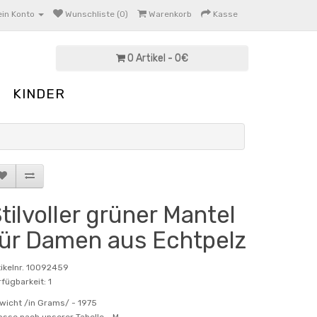
in Konto
Wunschliste (0)
Warenkorb
Kasse
0 Artikel - 0€
KINDER
tilvoller grüner Mantel
ür Damen aus Echtpelz
tikelnr. 10092459
fügbarkeit: 1
wicht /in Grams/ -
1975