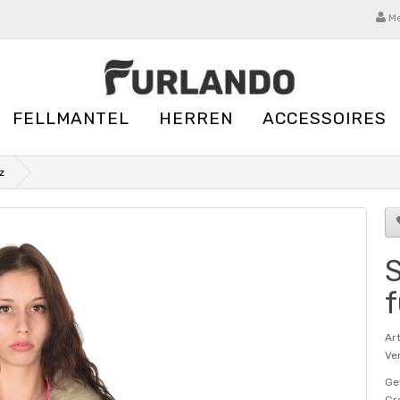
Me
FELLMANTEL
HERREN
ACCESSOIRES
z
S
f
Ar
Ver
Ge