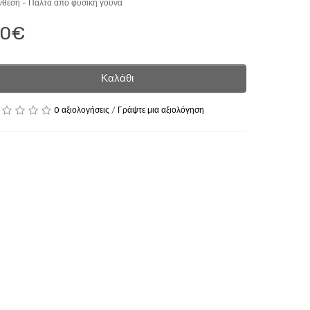
νθεση -
Παλτά από φυσική γούνα
30€
Καλάθι
0 αξιολογήσεις
/
Γράψτε μια αξιολόγηση