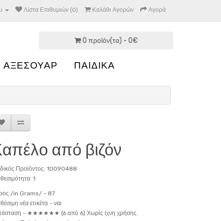
υ
Λίστα Επιθυμιών (0)
Καλάθι Αγορών
Αγορά
0 προϊόν(τα) - 0€
 ΑΞΕΣΟΥΑΡ
ΠΑΙΔΙΚΑ
απέλο από βιζόν
δικός Προϊόντος: 10090488
θεσιμότητα: 1
ρος /in Grams/ -
87
θέσιμη νέα ετικέτα -
ναι
τάσταση -
★★★★★★ (6 από 6) Χωρίς ίχνη χρήσης