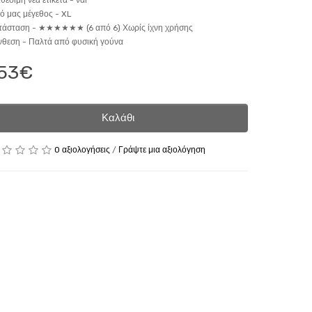
θέσιμη νέα ετικέτα -
ναι
κό μας μέγεθος -
XL
τάσταση -
★★★★★★ (6 από 6) Χωρίς ίχνη χρήσης
νθεση -
Παλτά από φυσική γούνα
53€
Καλάθι
0 αξιολογήσεις
/
Γράψτε μια αξιολόγηση