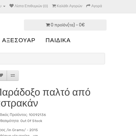
υ
Λίστα Επιθυμιών (0)
Καλάθι Αγορών
Αγορά
0 προϊόν(τα) - 0€
 ΑΞΕΣΟΥΑΡ
ΠΑΙΔΙΚΑ
Παράδοξο παλτό από
αστρακάν
δικός Προϊόντος: 10092136
θεσιμότητα: Out Of Stock
ρος /in Grams/ -
2015