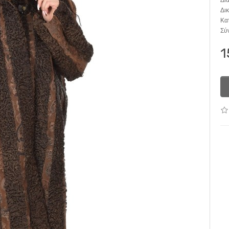
Δια
Δι
Κα
Σύ
1