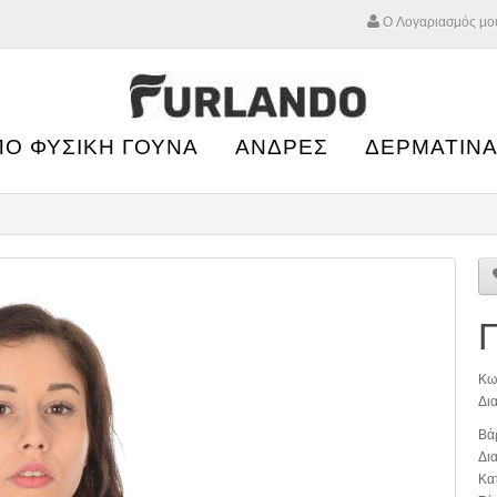
Ο Λογαριασμός μο
ΠΟ ΦΥΣΙΚΗ ΓΟΥΝΑ
ΑΝΔΡΕΣ
ΔΕΡΜΑΤΙΝΑ
Π
Κω
Δια
Βά
Δια
Κα