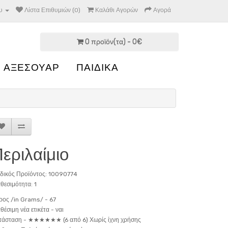
υ
Λίστα Επιθυμιών (0)
Καλάθι Αγορών
Αγορά
0 προϊόν(τα) - 0€
 ΑΞΕΣΟΥΑΡ
ΠΑΙΔΙΚΑ
εριλαίμιο
δικός Προϊόντος: 10090774
θεσιμότητα: 1
ρος /in Grams/ -
67
θέσιμη νέα ετικέτα -
ναι
τάσταση -
★★★★★★ (6 από 6) Χωρίς ίχνη χρήσης