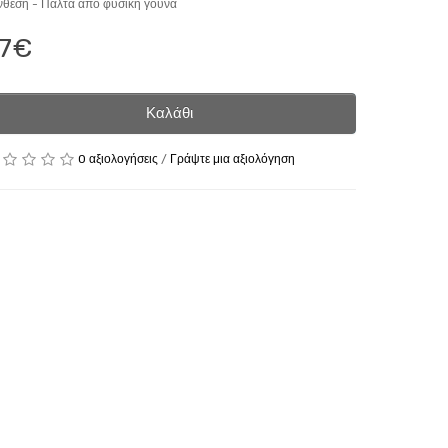
νθεση -
Παλτά από φυσική γούνα
7€
Καλάθι
0 αξιολογήσεις
/
Γράψτε μια αξιολόγηση