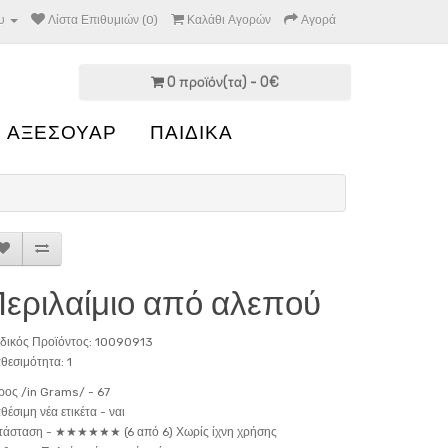
υ
Λίστα Επιθυμιών (0)
Καλάθι Αγορών
Αγορά
0 προϊόν(τα) - 0€
 ΑΞΕΣΟΥΑΡ
ΠΑΙΔΙΚΑ
εριλαίμιο από αλεπού
δικός Προϊόντος: 10090913
θεσιμότητα: 1
ρος /in Grams/ -
67
θέσιμη νέα ετικέτα -
ναι
τάσταση -
★★★★★★ (6 από 6) Χωρίς ίχνη χρήσης