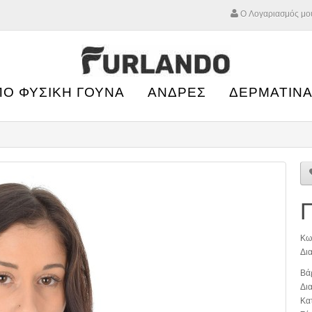
Ο Λογαριασμός μο
ΠΟ ΦΥΣΙΚΗ ΓΟΥΝΑ
ΑΝΔΡΕΣ
ΔΕΡΜΑΤΙΝΑ
Π
Κω
Δια
Βά
Δια
Κα