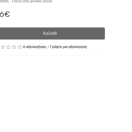
νθεση -
Παλτά από φυσική γούνα
6€
Καλάθι
0 αξιολογήσεις
/
Γράψτε μια αξιολόγηση