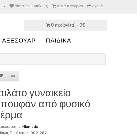
υ
Λίστα Επιθυμιών (0)
Καλάθι Αγορών
Αγορά
0 προϊόν(τα) - 0€
 ΑΞΕΣΟΥΑΡ
ΠΑΙΔΙΚΑ
τιλάτο γυναικείο
πουφάν από φυσικό
δέρμα
τασκευαστής:
Miamoda
δικός Προϊόντος: 10091959