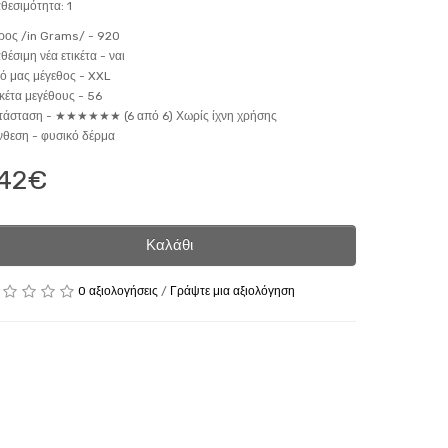
θεσιμότητα: 1
ρος /in Grams/ -
920
θέσιμη νέα ετικέτα -
ναι
κό μας μέγεθος -
XXL
κέτα μεγέθους -
56
τάσταση -
★★★★★★ (6 από 6) Χωρίς ίχνη χρήσης
νθεση -
φυσικό δέρμα
42€
Καλάθι
0 αξιολογήσεις
/
Γράψτε μια αξιολόγηση