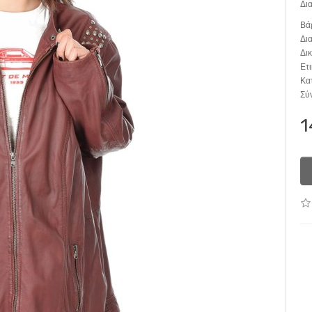
Δια
Βά
Δια
Δι
Ετι
Κα
Σύ
1