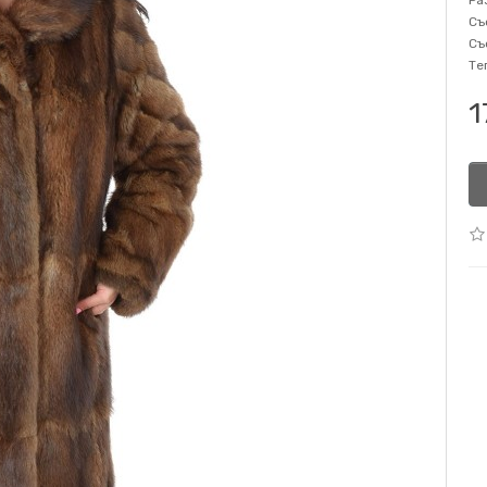
Ра
Съ
Съ
Те
1