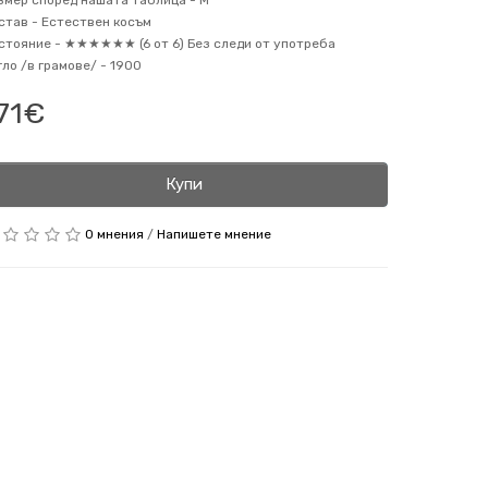
змер според нашата таблица -
M
став -
Естествен косъм
стояние -
★★★★★★ (6 от 6) Без следи от употреба
гло /в грамове/ -
1900
71€
Купи
0 мнения
/
Напишете мнение