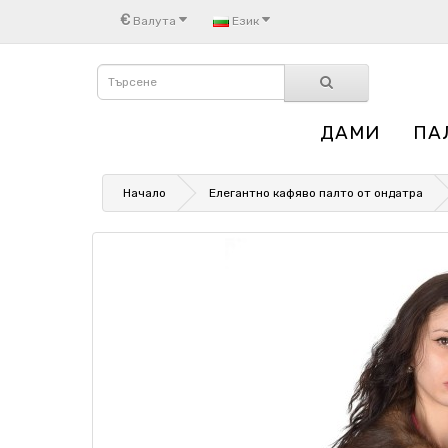
€
Валута
Език
ДАМИ
ПА
Начало
Елегантно кафяво палто от ондатра