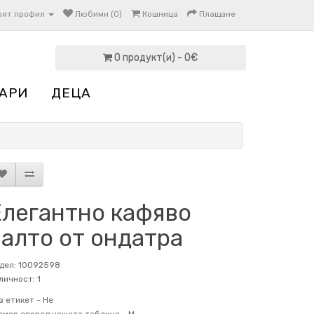
оят профил
Любими (0)
Кошница
Плащане
0 продукт(и) - 0€
АРИ
ДЕЦА
Елегантно кафяво
палто от ондатра
дел: 10092598
личност: 1
в етикет -
Не