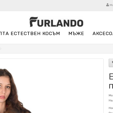
М
ЛТА ЕСТЕСТВЕН КОСЪМ
МЪЖЕ
АКСЕСО
Мо
На
Но