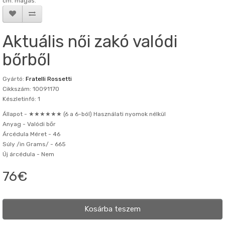
cm. magas.
Aktuális női zakó valódi
bőrből
Gyártó:
Fratelli Rossetti
Cikkszám: 10091170
Készletinfó: 1
Állapot -
★★★★★★ (6 a 6-ból) Használati nyomok nélkül
Anyag -
Valódi bőr
Árcédula Méret -
46
Súly /in Grams/ -
665
Új árcédula -
Nem
76€
Kosárba teszem