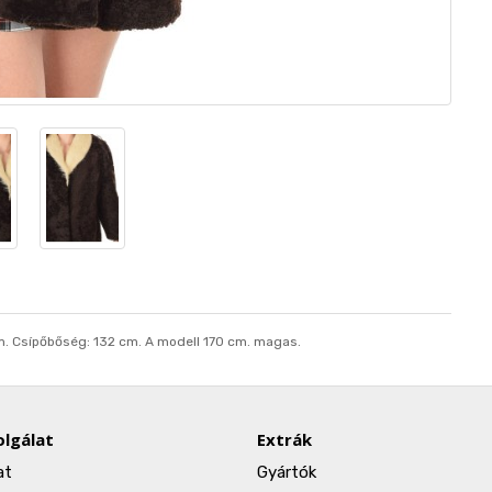
m. Csípőbőség: 132 cm. A modell 170 cm. magas.
lgálat
Extrák
at
Gyártók