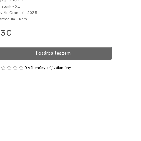
yag -
Szőrme
retünk -
XL
ly /in Grams/ -
2035
 árcédula -
Nem
83€
Kosárba teszem
0 vélemény
/
új vélemény