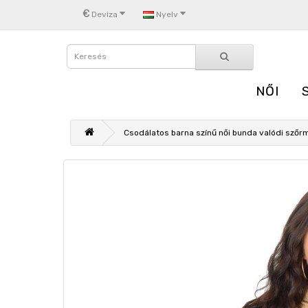
€
Deviza
Nyelv
NŐI
Csodálatos barna színű női bunda valódi szőr