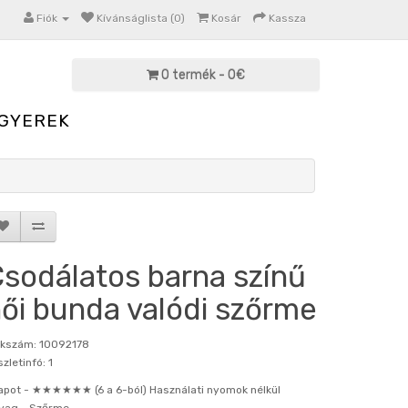
Fiók
Kívánságlista (0)
Kosár
Kassza
0 termék - 0€
GYEREK
sodálatos barna színű
ői bunda valódi szőrme
kkszám: 10092178
zletinfó: 1
apot -
★★★★★★ (6 a 6-ból) Használati nyomok nélkül