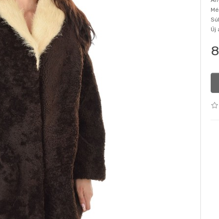
An
Mé
Sú
Új