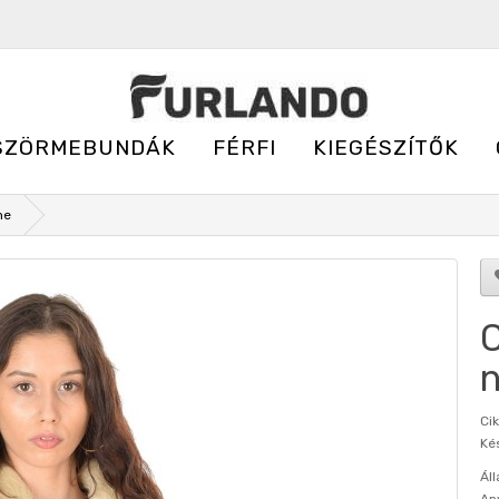
SZÖRMEBUNDÁK
FÉRFI
KIEGÉSZÍTŐK
me
C
n
Ci
Kés
Áll