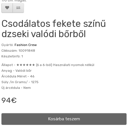
170 cm. magas.
Csodálatos fekete színű
dzseki valódi bőrből
Gyártó:
Fashion Crew
Cikkszám: 10091848
Készletinfó: 1
Állapot -
★★★★★★ (6 a 6-ból) Használati nyomok nélkül
Anyag -
Valódi bőr
Árcédula Méret -
46
Súly /in Grams/ -
1275
Új árcédula -
Nem
94€
Kosárba teszem