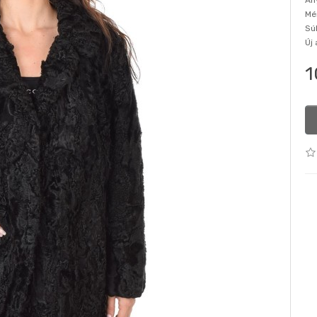
An
Mé
Sú
Új
1