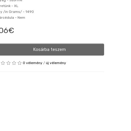
yag -
Szőrme
retünk -
XL
ly /in Grams/ -
1490
 árcédula -
Nem
06€
Kosárba teszem
0 vélemény
/
új vélemény