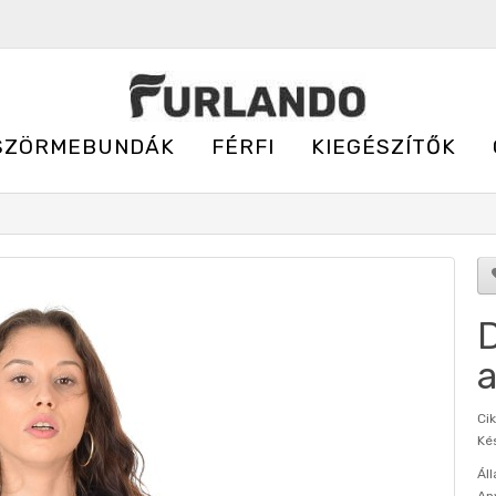
SZÖRMEBUNDÁK
FÉRFI
KIEGÉSZÍTŐK
D
a
Ci
Kés
Áll