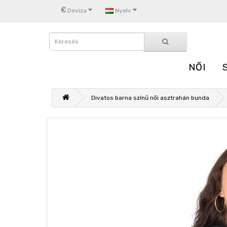
€
Deviza
Nyelv
NŐI
Divatos barna színű női asztrahán bunda