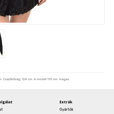
m. Csípőbőség: 124 cm. A modell 170 cm. magas.
lgálat
Extrák
at
Gyártók