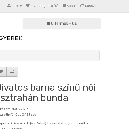
Fiók
Kívánságlista (0)
Kosár
Kassza
0 termék - 0€
GYEREK
ivatos barna színű női
sztrahán bunda
kkszám: 10092167
zletinfó: Out Of Stock
apot -
★★★★★★ (6 a 6-ból) Használati nyomok nélkül