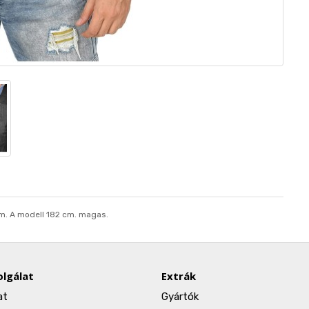
cm. A modell 182 cm. magas.
lgálat
Extrák
at
Gyártók