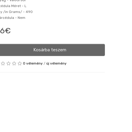
yag -
Valódi bőr
cédula Méret -
L
ly /in Grams/ -
490
 árcédula -
Nem
46€
Kosárba teszem
0 vélemény
/
új vélemény