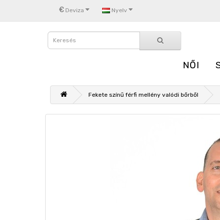
€
Deviza
Nyelv
NŐI
Fekete színű férfi mellény valódi bőrből