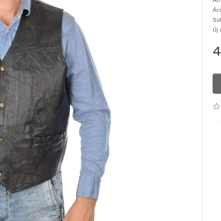
An
Ár
Sú
Új