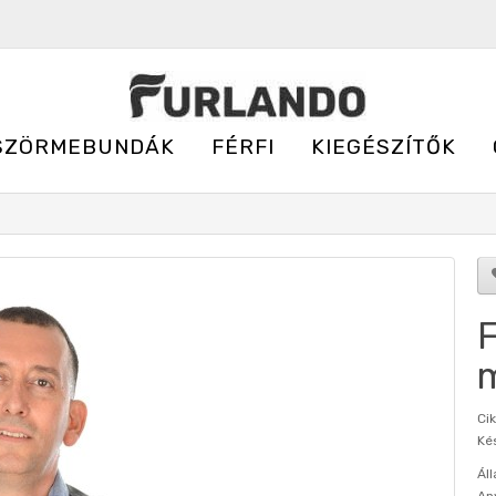
SZÖRMEBUNDÁK
FÉRFI
KIEGÉSZÍTŐK
F
m
Ci
Kés
Áll