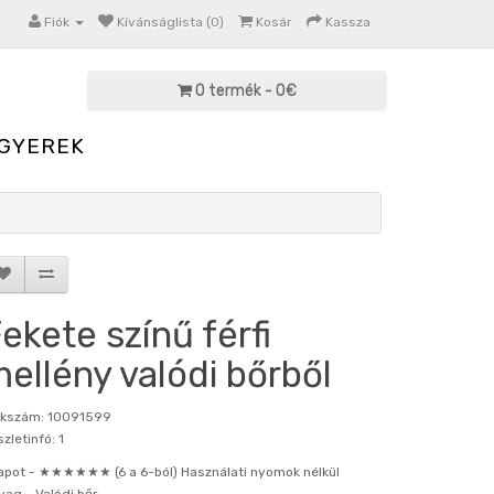
Fiók
Kívánságlista (0)
Kosár
Kassza
0 termék - 0€
GYEREK
ekete színű férfi
ellény valódi bőrből
kkszám: 10091599
zletinfó: 1
apot -
★★★★★★ (6 a 6-ból) Használati nyomok nélkül