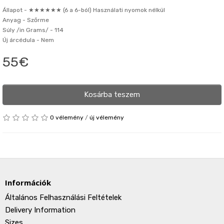
Állapot -
★★★★★★ (6 a 6-ból) Használati nyomok nélkül
Anyag -
Szőrme
Súly /in Grams/ -
114
Új árcédula -
Nem
55€
Kosárba teszem
0 vélemény
/
új vélemény
Információk
Általános Felhasználási Feltételek
Delivery Information
Sizes