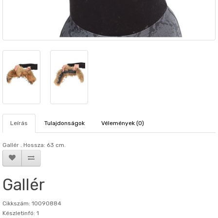
Leírás
Tulajdonságok
Vélemények (0)
Gallér . Hosszа: 63 cm.
Gallér
Cikkszám: 10090884
Készletinfó: 1