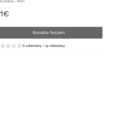
 árcédula -
Nem
1€
Kosárba teszem
0 vélemény
/
új vélemény