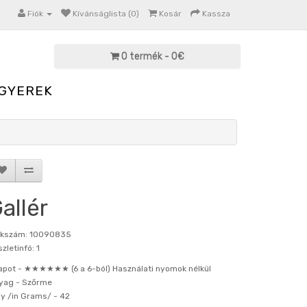
Fiók
Kívánságlista (0)
Kosár
Kassza
0 termék - 0€
GYEREK
allér
kkszám: 10090835
zletinfó: 1
apot -
★★★★★★ (6 a 6-ból) Használati nyomok nélkül
yag -
Szőrme
ly /in Grams/ -
42