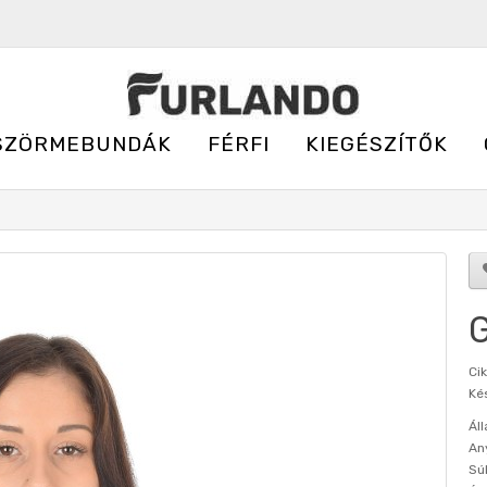
SZÖRMEBUNDÁK
FÉRFI
KIEGÉSZÍTŐK
G
Ci
Kés
Áll
An
Sú