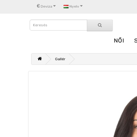
€
Deviza
Nyelv
NŐI
Gallér