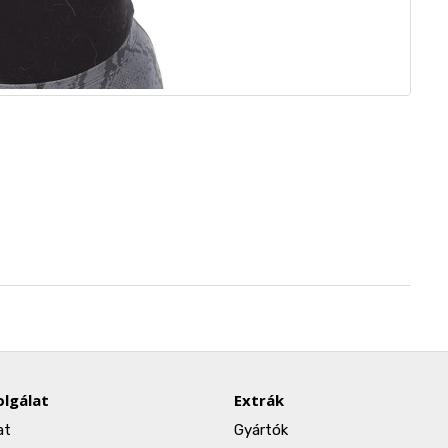
lgálat
Extrák
at
Gyártók