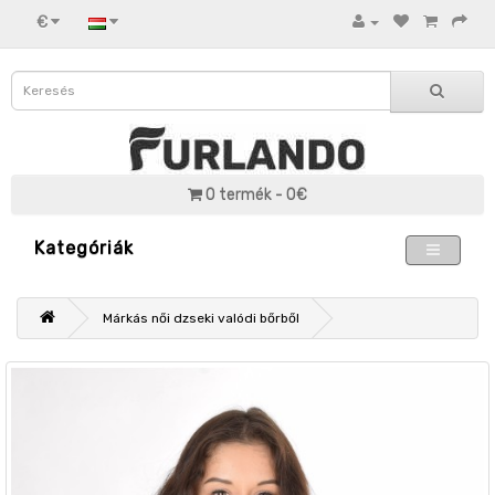
€
0 termék - 0€
Kategóriák
Márkás női dzseki valódi bőrből