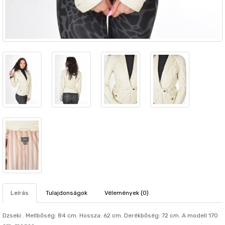
Leírás
Tulajdonságok
Vélemények (0)
Dzseki . Mellbőség: 84 cm. Hosszа: 62 cm. Derékbőség: 72 cm. A modell 170