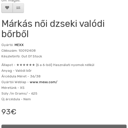
cm. magas.
Márkás női dzseki valódi
bőrből
Gyártó:
MEXX
Cikkszám: 10092408
Készletinfó: Out Of Stock
Állapot -
★★★★★★ (6 a 6-ból) Használati nyomok nélkül
Anyag -
Valódi bőr
Árcédula Méret -
36/38
Gyártói Weblap -
www.mexx.com/
Méretünk -
XS
Súly /in Grams/ -
625
Új árcédula -
Nem
93€