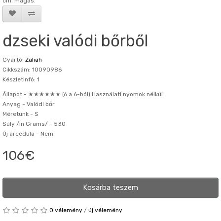
cm. magas.
dzseki valódi bőrből
Gyártó:
Zaliah
Cikkszám: 10090986
Készletinfó: 1
Állapot -
★★★★★★ (6 a 6-ból) Használati nyomok nélkül
Anyag -
Valódi bőr
Méretünk -
S
Súly /in Grams/ -
530
Új árcédula -
Nem
106€
Kosárba teszem
0 vélemény
/
új vélemény