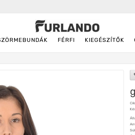
SZÖRMEBUNDÁK
FÉRFI
KIEGÉSZÍTŐK
g
Ci
Kés
Áll
An
Sú