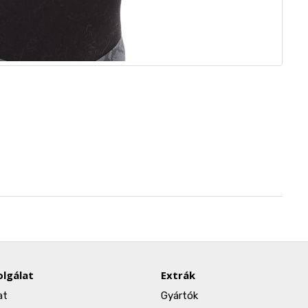
lgálat
Extrák
at
Gyártók