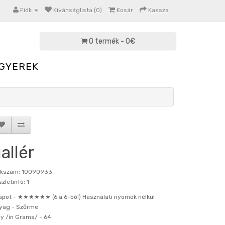
Fiók
Kívánságlista (0)
Kosár
Kassza
0 termék - 0€
GYEREK
allér
kkszám: 10090933
zletinfó: 1
apot -
★★★★★★ (6 a 6-ból) Használati nyomok nélkül
yag -
Szőrme
ly /in Grams/ -
64