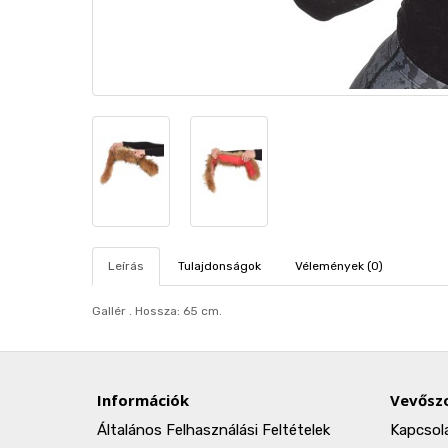
Leírás
Tulajdonságok
Vélemények (0)
Gallér . Hosszа: 65 cm.
Információk
Vevőszo
Általános Felhasználási Feltételek
Kapcsol