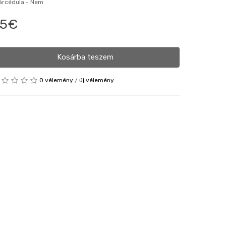
 árcédula -
Nem
35€
Kosárba teszem
0 vélemény
/
új vélemény