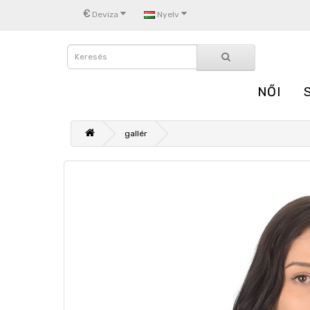
€
Deviza
Nyelv
NŐI
gallér