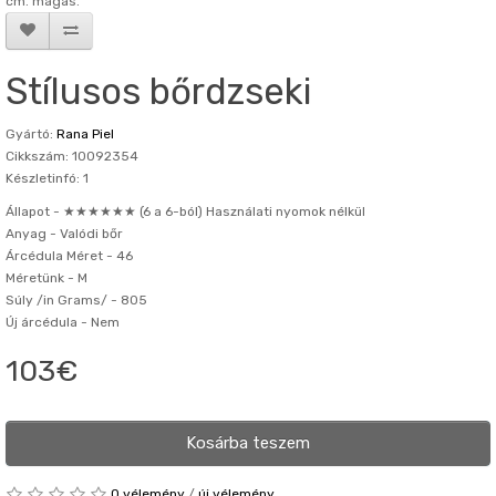
cm. magas.
Stílusos bőrdzseki
Gyártó:
Rana Piel
Cikkszám: 10092354
Készletinfó: 1
Állapot -
★★★★★★ (6 a 6-ból) Használati nyomok nélkül
Anyag -
Valódi bőr
Árcédula Méret -
46
Méretünk -
M
Súly /in Grams/ -
805
Új árcédula -
Nem
103€
Kosárba teszem
0 vélemény
/
új vélemény