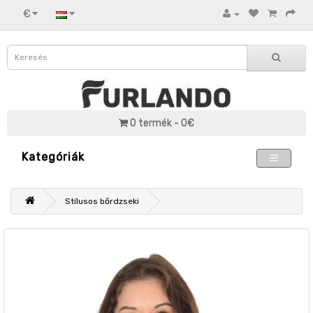
€
0 termék - 0€
Kategóriák
Stílusos bőrdzseki