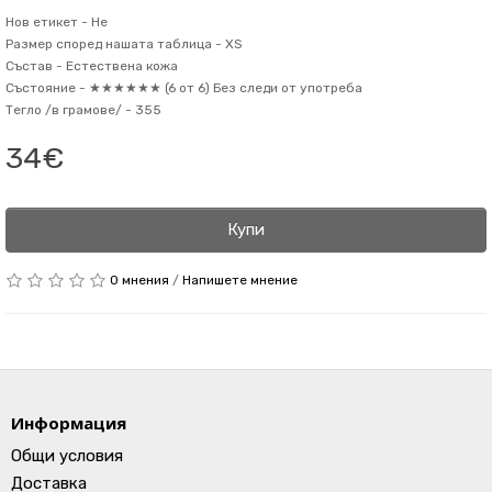
Нов етикет -
Не
Размер според нашата таблица -
XS
Състав -
Естествена кожа
Състояние -
★★★★★★ (6 от 6) Без следи от употреба
Тегло /в грамове/ -
355
34€
Купи
0 мнения
/
Напишете мнение
Информация
Общи условия
Доставка