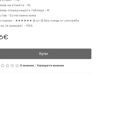
в етикет -
Не
змер на етикета -
XL
змер според нашата таблица -
M
став -
Естествена кожа
стояние -
★★★★★★ (6 от 6) Без следи от употреба
гло /в грамове/ -
1155
6€
Купи
0 мнения
/
Напишете мнение