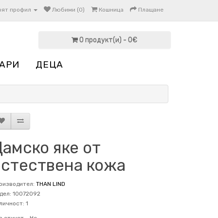
оят профил
Любими (0)
Кошница
Плащане
0 продукт(и) - 0€
АРИ
ДЕЦА
амско яке от
естествена кожа
оизводител:
THAN LIND
дел: 10072092
личност: 1