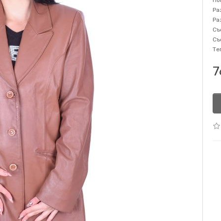
Но
Ра
Ра
Съ
Съ
Те
7