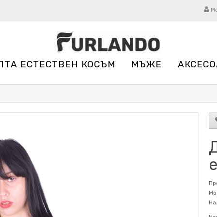
М
ЛТА ЕСТЕСТВЕН КОСЪМ
МЪЖЕ
АКСЕСО
Д
Пр
Мо
На