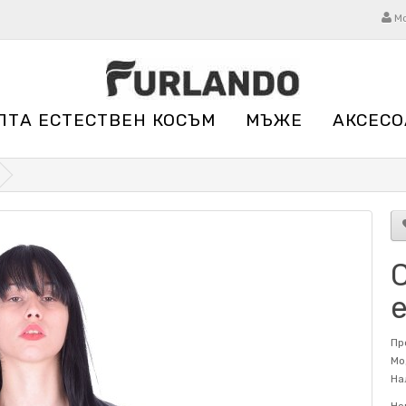
М
ЛТА ЕСТЕСТВЕН КОСЪМ
МЪЖЕ
АКСЕСО
Пр
Мо
На