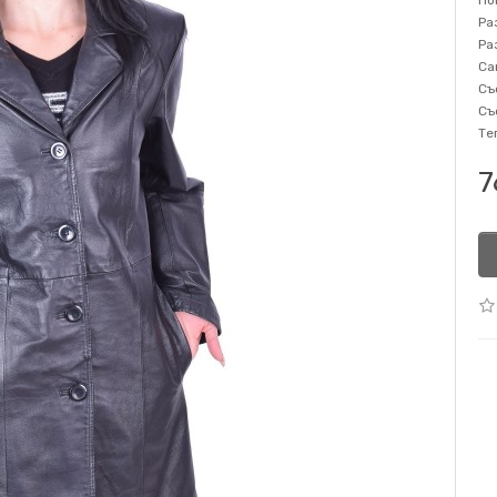
Но
Ра
Ра
Са
Съ
Съ
Те
7