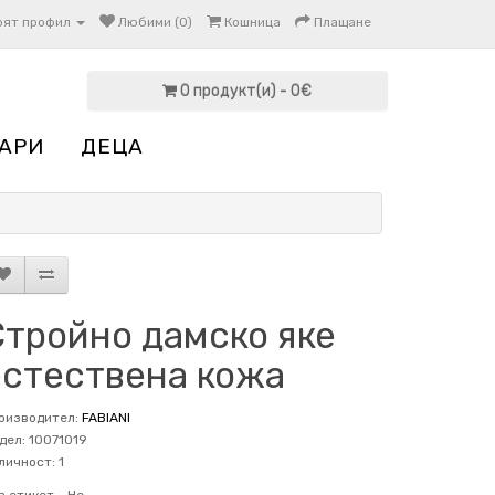
оят профил
Любими (0)
Кошница
Плащане
0 продукт(и) - 0€
АРИ
ДЕЦА
Стройно дамско яке
естествена кожа
оизводител:
FABIANI
дел: 10071019
личност: 1