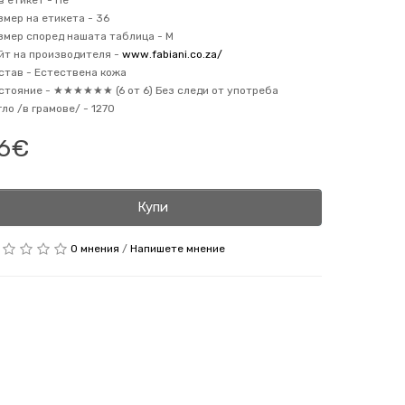
в етикет -
Не
змер на етикета -
36
змер според нашата таблица -
M
йт на производителя -
www.fabiani.co.za/
став -
Естествена кожа
стояние -
★★★★★★ (6 от 6) Без следи от употреба
гло /в грамове/ -
1270
6€
Купи
0 мнения
/
Напишете мнение