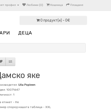
оят профил
Любими (0)
Кошница
Плащане
0 продукт(и) - 0€
АРИ
ДЕЦА
Дамско яке
оизводител:
Ulla Popleen
дел: 10071647
личност: 1
в етикет -
Не
змер според нашата таблица -
XXL