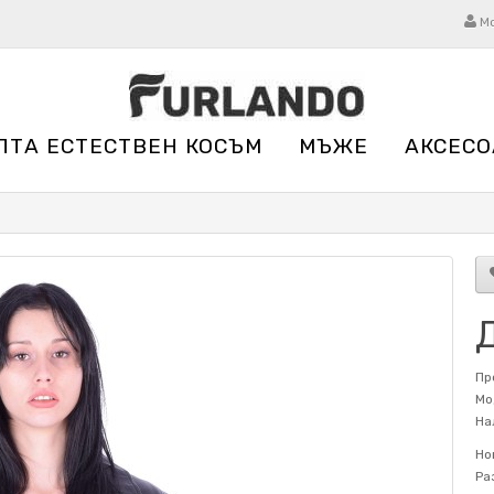
М
ЛТА ЕСТЕСТВЕН КОСЪМ
МЪЖЕ
АКСЕСО
Пр
Мо
На
Но
Ра