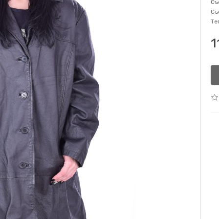
Съ
Съ
Те
1