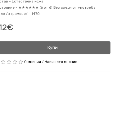
став -
Естествена кожа
стояние -
★★★★★★ (6 от 6) Без следи от употреба
гло /в грамове/ -
1470
12€
Купи
0 мнения
/
Напишете мнение