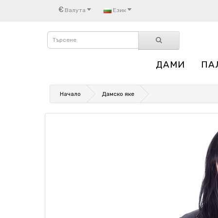
€
Валута
Език
ДАМИ
ПА
Начало
Дамско яке