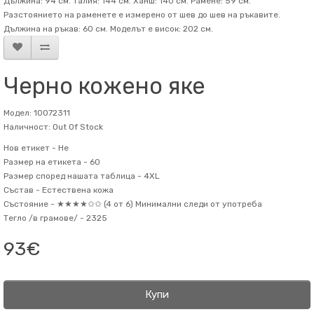
Дължина: 94 см. Талия: 144 см. Ханш: 140 см. Рамене: 59 см.
Разстоянието на раменете е измерено от шев до шев на ръкавите.
Дължина на ръкав: 60 см. Mоделът е висок: 202 см.
Черно кожено яке
Модел: 10072311
Наличност: Out Of Stock
Нов етикет -
Не
Размер на етикета -
60
Размер според нашата таблица -
4XL
Състав -
Естествена кожа
Състояние -
★★★★✩✩ (4 от 6) Минимални следи от употреба
Тегло /в грамове/ -
2325
93€
Купи