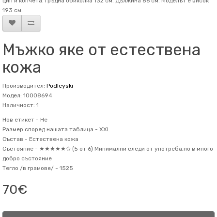
цип и копчета. Гръдна обиколка 132 см. Дължина 86 см. Mоделът е висок
193 см.
Мъжко яке от естествена
кожа
Производител:
Podleyski
Модел: 10008694
Наличност: 1
Нов етикет -
Не
Размер според нашата таблица -
XXL
Състав -
Естествена кожа
Състояние -
★★★★★✩ (5 от 6) Минимални следи от употреба,но в много
добро състояние
Тегло /в грамове/ -
1525
70€