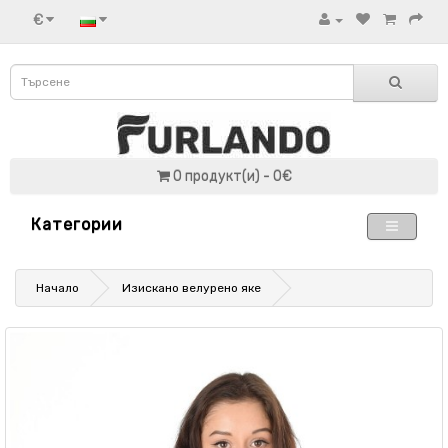
€
0 продукт(и) - 0€
Категории
Начало
Изискано велурено яке