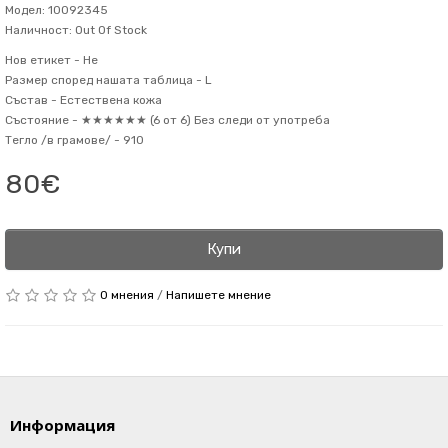
Модел: 10092345
Наличност: Out Of Stock
Нов етикет -
Не
Размер според нашата таблица -
L
Състав -
Естествена кожа
Състояние -
★★★★★★ (6 от 6) Без следи от употреба
Тегло /в грамове/ -
910
80€
Купи
0 мнения
/
Напишете мнение
Информация