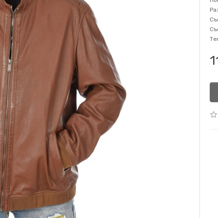
Но
Ра
Съ
Съ
Те
1