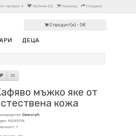
оят профил
Любими (0)
Кошница
Плащане
0 продукт(и) - 0€
АРИ
ДЕЦА
Кафяво мъжко яке от
естествена кожа
оизводител:
Deercraft
дел: 10092174
личност: 1