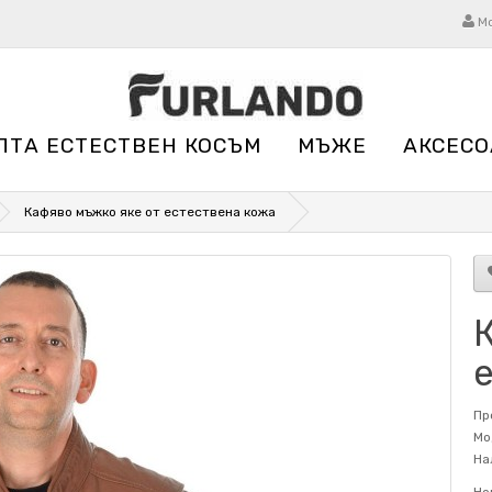
М
ЛТА ЕСТЕСТВЕН КОСЪМ
МЪЖЕ
АКСЕСО
Кафяво мъжко яке от естествена кожа
Пр
Мо
На