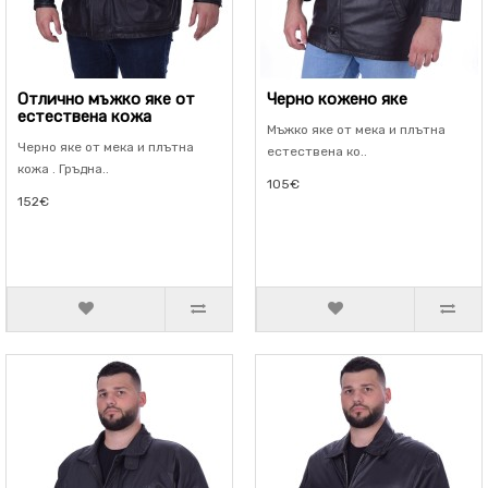
Отлично мъжко яке от
Черно кожено яке
естествена кожа
Мъжко яке от мека и плътна
Черно яке от мека и плътна
естествена ко..
кожа . Гръдна..
105€
152€