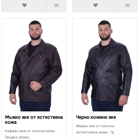
Мъжко яке от естествена
Черно кожено яке
кожа
Мъжко яке от плътна
Кафяво яке от плътна кожа .
естествена кожа . Гр..
Гръдна обико..