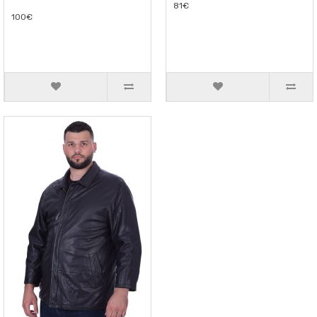
81€
100€