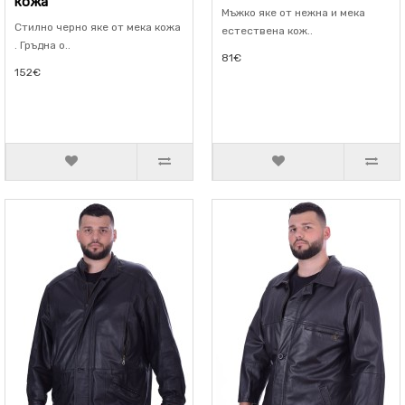
кожа
Мъжко яке от нежна и мека
Стилно черно яке от мека кожа
естествена кож..
. Гръдна о..
81€
152€