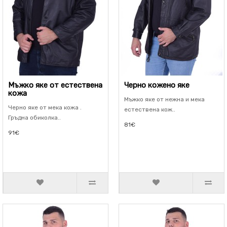
Мъжко яке от естествена
Черно кожено яке
кожа
Мъжко яке от нежна и мека
Черно яке от мека кожа .
естествена кож..
Гръдна обиколка..
81€
91€