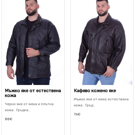
Мъжко яке от естествена
Кафяво кожено яке
кожа
Мъжко яке от мека естествена
Черно яке от мека и плътна
кожа . Гръд..
кожа . Гръдна..
76€
88€