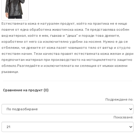
Естествената кожа е натурален продукт, който на практика не е нищо
повече от една обработена животинска кожа. Тя представлява особен
вид материал, който е мек, гъвкав и “диша” и поради това дрехите,
изработени от него са изключително удобни за носене. Нужно е да се
отбележи, че дрехите от кожа пазят човешкото тяло от вятър и студ по
естествен начин. Тези качества правят естествената кожа желан и дори
предпочитан материал при производството на мотоциклетното защитно
облекло.Разгледайте и изключителната ни селекция от мъжки кожени
ръкавици.
Сравнение на продукт (0)
Подреждане по:
Показване: