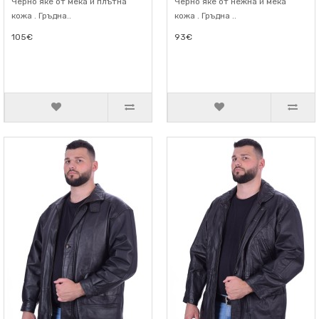
Черно яке от мека и плътна
Черно яке от нежна и мека
кожа . Гръдна..
кожа . Гръдна ..
105€
93€