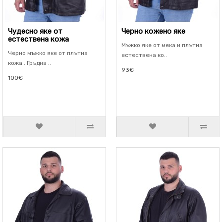
Чудесно яке от
Черно кожено яке
естествена кожа
Мъжко яке от мека и плътна
Черно мъжко яке от плътна
естествена ко..
кожа . Гръдна ..
93€
100€