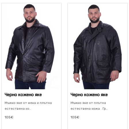
Черно кожено яке
Черно кожено яке
Мъжко яке от мека и плътна
Мъжко яке от плътна
естествена ко..
естествена кожа . Гр..
105€
105€