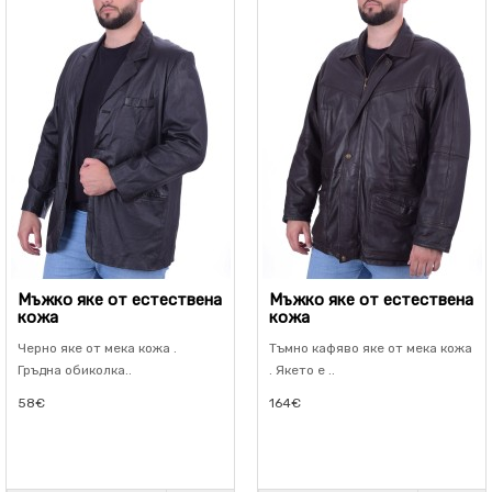
Мъжко яке от естествена
Мъжко яке от естествена
кожа
кожа
Черно яке от мека кожа .
Тъмно кафяво яке от мека кожа
Гръдна обиколка..
. Якето е ..
58€
164€