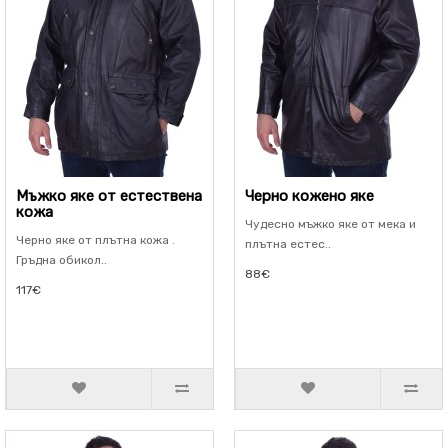
Мъжко яке от естествена
Черно кожено яке
кожа
Чудесно мъжко яке от мека и
Черно яке от плътна кожа .
плътна естес..
Гръдна обикол..
88€
117€