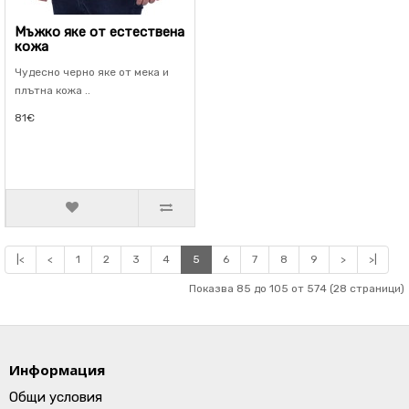
Мъжко яке от естествена
кожа
Чудесно черно яке от мека и
плътна кожа ..
81€
|<
<
1
2
3
4
5
6
7
8
9
>
>|
Показва 85 до 105 от 574 (28 страници)
Информация
Общи условия