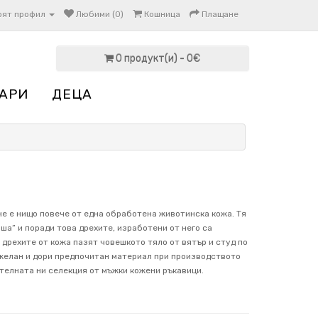
оят профил
Любими (0)
Кошница
Плащане
0 продукт(и) - 0€
АРИ
ДЕЦА
не е нищо повече от една обработена животинска кожа. Тя
иша” и поради това дрехите, изработени от него са
 дрехите от кожа пазят човешкото тяло от вятър и студ по
 желан и дори предпочитан материал при производството
телната ни селекция от мъжки кожени ръкавици.