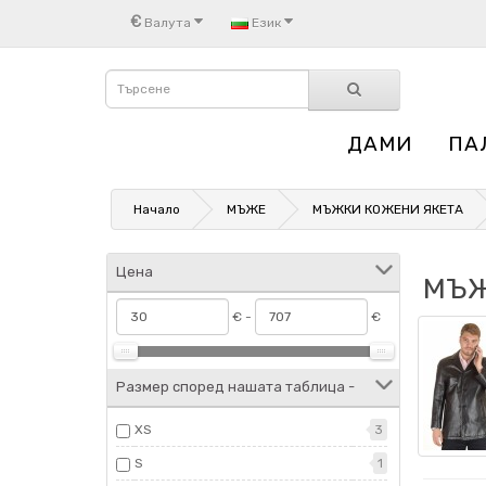
€
Валута
Език
ДАМИ
ПА
Начало
МЪЖЕ
МЪЖКИ КОЖЕНИ ЯКЕТА
Цена
МЪЖ
€ -
€
Размер според нашата таблица -
XS
3
S
1