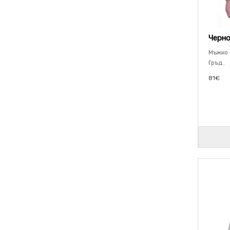
Черно
Мъжко 
Гръд..
81€