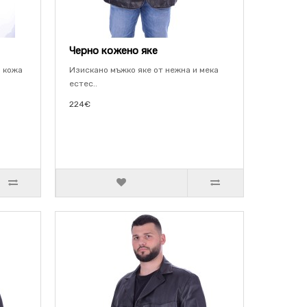
Черно кожено яке
а кожа
Изискано мъжко яке от нежна и мека
естес..
224€