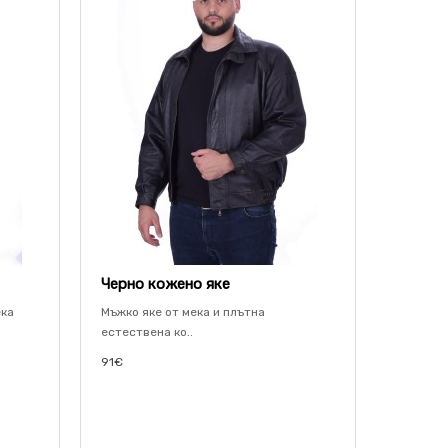
Черно кожено яке
ека
Мъжко яке от мека и плътна
естествена ко..
91€