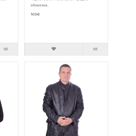
обиколка..
105€