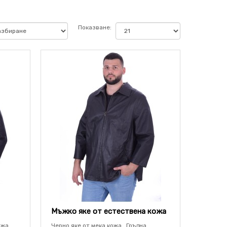
Показване:
Мъжко яке от естествена кожа
жа .
Черно яке от мека кожа . Гръдна