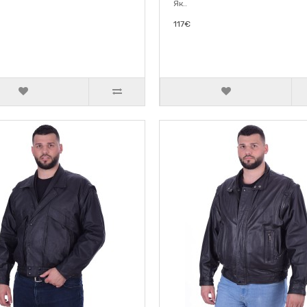
Як..
117€