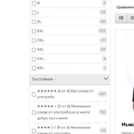
M
3
Сравнение
L
39
XL
161
XXL
213
3XL
97
4XL
29
5XL
6
8XL
1
Състояние -
★★★★★★ (6 от 6) Без следи от
401
употреба
★★★★★✩ (5 от 6) Минимални
следи от употреба,но в много
110
добро състояние
Мъжко
★★★★✩✩ (4 от 6) Минимални
63
Черно я
следи от употреба