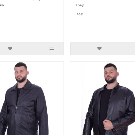
ка..
Гръд..
73€