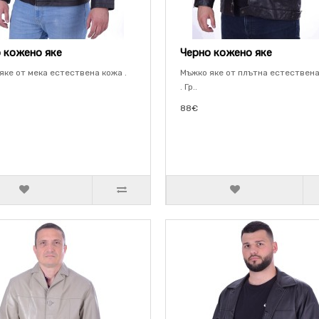
 кожено яке
Черно кожено яке
яке от мека естествена кожа .
Мъжко яке от плътна естествен
. Гр..
88€