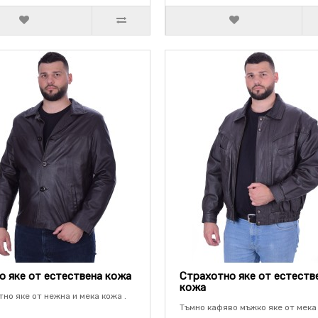
 яке от естествена кожа
Страхотно яке от естеств
кожа
тно яке от нежна и мека кожа .
Тъмно кафяво мъжко яке от мека 