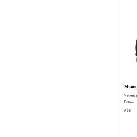
Мъжко
Черно 
Гръд..
87€