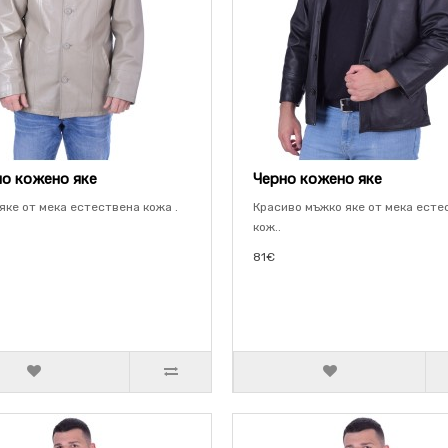
о кожено яке
Черно кожено яке
яке от мека естествена кожа .
Красиво мъжко яке от мека есте
кож..
81€