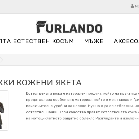
М
ЛТА ЕСТЕСТВЕН КОСЪМ
МЪЖЕ
АКСЕСО
КИ КОЖЕНИ ЯКЕТА
Естествената кожа е натурален продукт, който на практика 
представлява особен вид материал, който е мек, гъвкав и “д
изключително удобни за носене. Нужно е да се отбележи, че
естествен начин. Тези качества правят естествената кожа
на мотоциклетното защитно облекло.Разгледайте и изключи