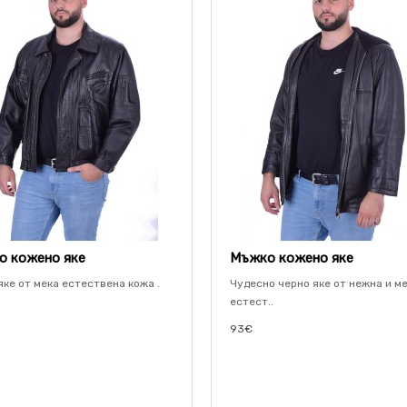
 кожено яке
Мъжко кожено яке
яке от мека естествена кожа .
Чудесно черно яке от нежна и м
естест..
93€