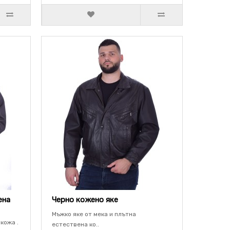
ена
Черно кожено яке
Мъжко яке от мека и плътна
кожа .
естествена ко..