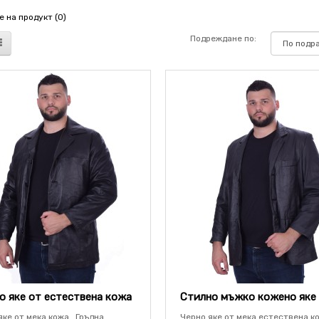
 на продукт (0)
Подреждане по:
 яке от естествена кожа
Стилно мъжко кожено яке
ке от мека кожа . Гръдна
Черно яке от мека естествена ко