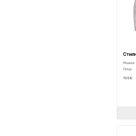
Стилн
Мъжко 
Гръд..
105€