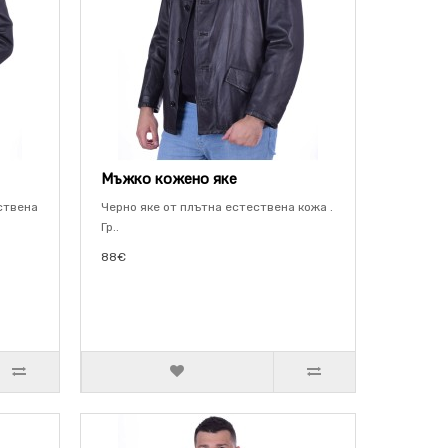
Мъжко кожено яке
ствена
Черно яке от плътна естествена кожа .
Гр..
88€