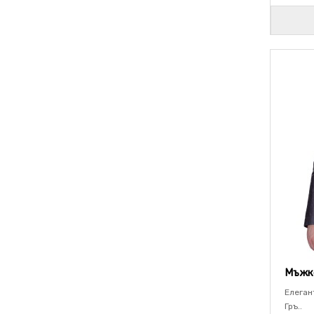
Мъжко
Елеган
Гръ..