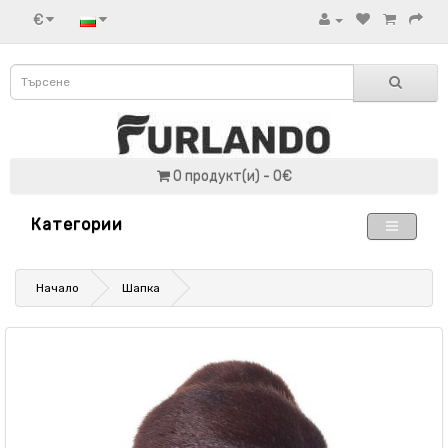
€
0 продукт(и) - 0€
Категории
Начало
Шапка