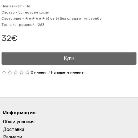
Нов етикет -
Не
Състав -
Естествен косъм
Състояние -
★★★★★★ (6 от 6) Без следи от употреба
Тегло /в грамове/ -
263
32€
Купи
0 мнения
/
Напишете мнение
Информация
Общи условия
Доставка
Размери