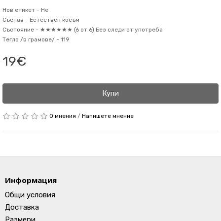
Нов етикет -
Не
Състав -
Естествен косъм
Състояние -
★★★★★★ (6 от 6) Без следи от употреба
Тегло /в грамове/ -
119
19€
Купи
0 мнения
/
Напишете мнение
Информация
Общи условия
Доставка
Размери