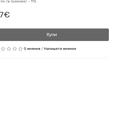
гло /в грамове/ -
115
7€
Купи
0 мнения
/
Напишете мнение