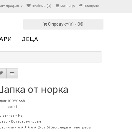
оят профил
Любими (0)
Кошница
Плащане
0 продукт(и) - 0€
АРИ
ДЕЦА
Шапка от норка
дел: 10090668
личност: 1
в етикет -
Не
став -
Естествен косъм
стояние -
★★★★★★ (6 от 6) Без следи от употреба