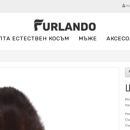
М
ЛТА ЕСТЕСТВЕН КОСЪМ
МЪЖЕ
АКСЕСО
Мо
На
Но
Съ
Съ