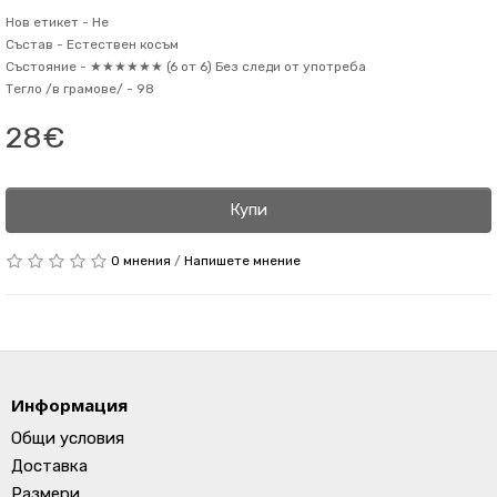
Нов етикет -
Не
Състав -
Естествен косъм
Състояние -
★★★★★★ (6 от 6) Без следи от употреба
Тегло /в грамове/ -
98
28€
Купи
0 мнения
/
Напишете мнение
Информация
Общи условия
Доставка
Размери